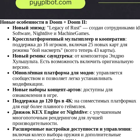
Новые особенности в Doom + Doom II:
Новый эпизод
: "Legacy of Rust" — создан сотрудниками id
Software, Nightdive и MachineGames.
Кроссплатформенный мультиплеер и кооператив
:
поддержка до 16 игроков, включая 25 новых карт для
режима "бой насмерть" (всего теперь 43 карты).
Новый ремикс саундтрека
: от композитора Эндрю
Хульшульта. Есть возможность включить оригинальную
версию.
Обновлённая платформа для модов
: управляется
сообществом и позволяет легко устанавливать
модификации.
Новые наборы концепт-артов
: доступны для
ознакомления в игре.
Поддержка до 120 fps в 4K
: на совместимых платформах
для ещё более плавного геймплея.
Движок KEX Engine от Nightdive
: с улучшенным
многопоточным рендерингом для лучшей
производительности.
Расширенные настройки доступности и управления
:
включая колесо выбора оружия и дополнительные