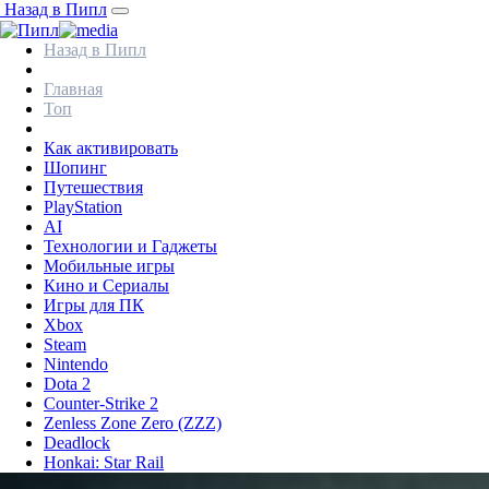
Назад в Пипл
Назад в Пипл
Главная
Топ
Как активировать
Шопинг
Путешествия
PlayStation
AI
Технологии и Гаджеты
Мобильные игры
Кино и Сериалы
Игры для ПК
Xbox
Steam
Nintendo
Dota 2
Counter-Strike 2
Zenless Zone Zero (ZZZ)
Deadlock
Honkai: Star Rail