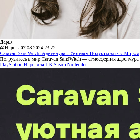
Дарья
@Игры - 07.08.2024 23:22
Caravan SandWitch: Адвенчура с Уютным Полуоткрытым Миром
Погрузитесь в мир Caravan SandWitch — атмосферная адвенчура
PlayStation
Игры для ПК
Steam
Nintendo