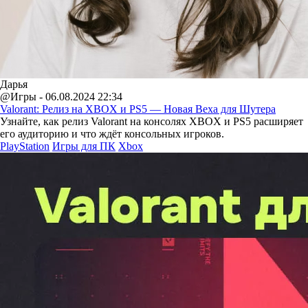
Дарья
@Игры - 06.08.2024 22:34
Valorant: Релиз на XBOX и PS5 — Новая Веха для Шутера
Узнайте, как релиз Valorant на консолях XBOX и PS5 расширяет
его аудиторию и что ждёт консольных игроков.
PlayStation
Игры для ПК
Xbox