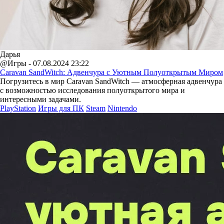
Дарья
@Игры - 07.08.2024 23:22
Caravan SandWitch: Адвенчура с Уютным Полуоткрытым Миром
Погрузитесь в мир Caravan SandWitch — атмосферная адвенчура
с возможностью исследования полуоткрытого мира и
интересными задачами.
PlayStation
Игры для ПК
Steam
Nintendo