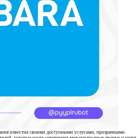
пания известна своими доступными услугами, прозрачными
ателей, которые часто совершают международные звонки и ищут