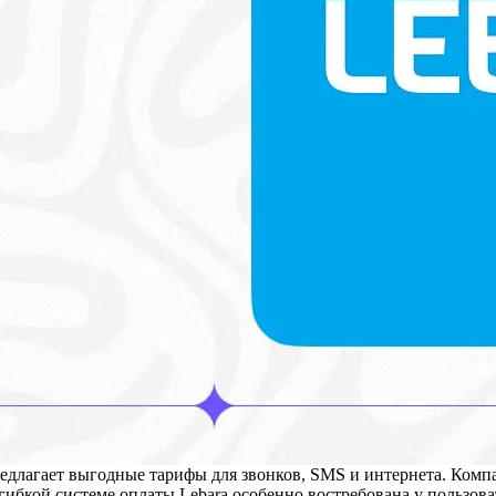
редлагает выгодные тарифы для звонков, SMS и интернета. Ком
гибкой системе оплаты Lebara особенно востребована у пользов