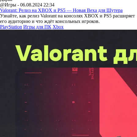
@Игры - 06.08.2024 22:34
Valorant: Релиз на XBOX и PS5 — Новая Веха для Шутера
Узнайте, как релиз Valorant на консолях XBOX и PS5 расширяет
его аудиторию и что ждёт консольных игроков.
PlayStation
Игры для ПК
Xbox