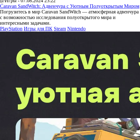
@Игры - 07.08.2024 23:22
Caravan SandWitch: Адвенчура с Уютным Полуоткрытым Миром
Погрузитесь в мир Caravan SandWitch — атмосферная адвенчура
с возможностью исследования полуоткрытого мира и
интересными задачами.
PlayStation
Игры для ПК
Steam
Nintendo