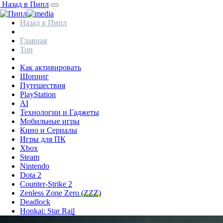
Назад в Пипл
Назад в Пипл
Главная
Топ
Как активировать
Шопинг
Путешествия
PlayStation
AI
Технологии и Гаджеты
Мобильные игры
Кино и Сериалы
Игры для ПК
Xbox
Steam
Nintendo
Dota 2
Counter-Strike 2
Zenless Zone Zero (ZZZ)
Deadlock
Honkai: Star Rail